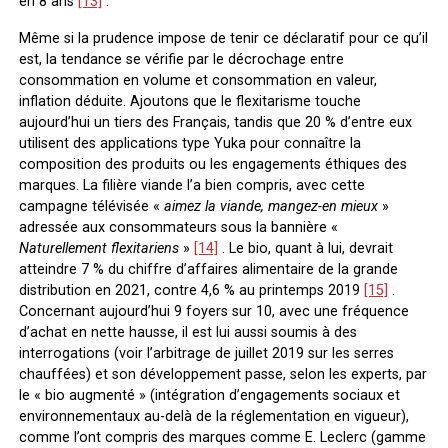
en 8 ans
[13]
.
Même si la prudence impose de tenir ce déclaratif pour ce qu’il
est, la tendance se vérifie par le décrochage entre
consommation en volume et consommation en valeur,
inflation déduite. Ajoutons que le flexitarisme touche
aujourd’hui un tiers des Français, tandis que 20 % d’entre eux
utilisent des applications type Yuka pour connaître la
composition des produits ou les engagements éthiques des
marques. La filière viande l’a bien compris, avec cette
campagne télévisée «
aimez la viande, mangez-en mieux
»
adressée aux consommateurs sous la bannière «
Naturellement flexitariens
»
[14]
. Le bio, quant à lui, devrait
atteindre 7 % du chiffre d’affaires alimentaire de la grande
distribution en 2021, contre 4,6 % au printemps 2019
[15]
.
Concernant aujourd’hui 9 foyers sur 10, avec une fréquence
d’achat en nette hausse, il est lui aussi soumis à des
interrogations (voir l’arbitrage de juillet 2019 sur les serres
chauffées) et son développement passe, selon les experts, par
le « bio augmenté » (intégration d’engagements sociaux et
environnementaux au-delà de la réglementation en vigueur),
comme l’ont compris des marques comme E. Leclerc (gamme