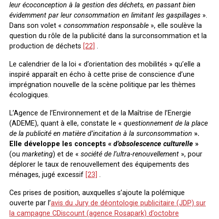
leur écoconception à la gestion des déchets, en passant bien
évidemment par leur consommation en limitant les gaspillages
».
Dans son volet «
consommation responsable
», elle soulève la
question du rôle de la publicité dans la surconsommation et la
production de déchets
[22]
.
Le calendrier de la loi « d’orientation des mobilités » qu’elle a
inspiré apparaît en écho à cette prise de conscience d’une
imprégnation nouvelle de la scène politique par les thèmes
écologiques.
L’Agence de l’Environnement et de la Maîtrise de l’Energie
(ADEME), quant à elle, constate le «
questionnement de la place
de la publicité en matière d’incitation à la surconsommation
».
Elle développe les concepts «
d’obsolescence culturelle
»
(ou
marketing
) et de «
société de l’ultra-renouvellement
», pour
déplorer le taux de renouvellement des équipements des
ménages, jugé excessif
[23]
.
Ces prises de position, auxquelles s’ajoute la polémique
ouverte par l’
avis du Jury de déontologie publicitaire (JDP) sur
la campagne CDiscount (agence Rosapark) d’octobre