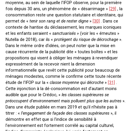
moyenne, au sein de laquelle l’IFOP observe, pour la première
fois depuis 30 ans, un phénomène de « désarrimage »
[29]
, la
consommation reste une question statutaire et identitaire, qui
permet de «
tenir son rang et de rester digne
»
[30]
. Dans ce
contexte de hantise du déclassement, les marques iconiques
et les enfants seraient «
sanctuarisés »
(voir les « émeutes »
Nutella de 2018), car ils «
protègent du risque de décrochage
».
Dans le même ordre d’idées, on peut noter que la mise en
cause récurrente de la publicité dite « toutes boîtes » et les
propositions qui visent à obliger les ménages à revendiquer
expressément de la recevoir nient la dimension
informationnelle que revêt cette publicité pour beaucoup de
ménages modestes, comme le confirme cette toute récente
étude de l’IFOP sur la «
classe moyenne qui décroche
»
[31]
.
Cette injonction à la dé-consommation est d’autant moins
audible que pour le Crédoc, «
les classes supérieures se
préoccupent d’environnement mais polluent plus que les autres
».
Dans une étude publiée en mars 2019 et qu’il n’hésite pas à
titrer : «
l’engagement de façade des classes supérieures
», il
démontre en effet que si l’indice de sensibilité à
l’environnement est fortement corrélé au capital culturel,