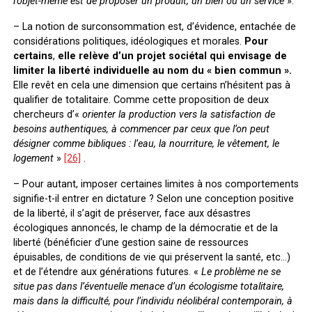
l’objet-même est de proposer un produit, un bien ou un service
».
– La notion de surconsommation est, d’évidence, entachée de
considérations politiques, idéologiques et morales.
Pour
certains
,
elle relève d’un projet sociétal qui envisage de
limiter la liberté individuelle au nom du « bien commun ».
Elle revêt en cela une dimension que certains n’hésitent pas à
qualifier de totalitaire. Comme cette proposition de deux
chercheurs d’«
orienter la production vers la satisfaction de
besoins authentiques, à commencer par ceux que l’on peut
désigner comme bibliques : l’eau, la nourriture, le vêtement, le
logement
»
[26]
.
– Pour autant, imposer certaines limites à nos comportements
signifie-t-il entrer en dictature ? Selon une conception positive
de la liberté, il s’agit de préserver, face aux désastres
écologiques annoncés, le champ de la démocratie et de la
liberté (bénéficier d’une gestion saine de ressources
épuisables, de conditions de vie qui préservent la santé, etc…)
et de l’étendre aux générations futures. «
Le problème ne se
situe pas dans l’éventuelle menace d’un écologisme totalitaire,
mais dans la difficulté, pour l’individu néolibéral contemporain, à