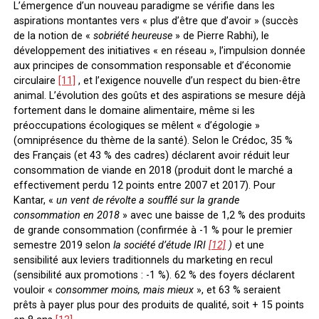
L’émergence d’un nouveau paradigme se vérifie dans les
aspirations montantes vers « plus d’être que d’avoir » (succès
de la notion de «
sobriété heureuse
» de Pierre Rabhi), le
développement des initiatives « en réseau », l’impulsion donnée
aux principes de consommation responsable et d’économie
circulaire
[11]
, et l’exigence nouvelle d’un respect du bien-être
animal. L’évolution des goûts et des aspirations se mesure déjà
fortement dans le domaine alimentaire, même si les
préoccupations écologiques se mêlent « d’égologie »
(omniprésence du thème de la santé). Selon le Crédoc, 35 %
des Français (et 43 % des cadres) déclarent avoir réduit leur
consommation de viande en 2018 (produit dont le marché a
effectivement perdu 12 points entre 2007 et 2017). Pour
Kantar, «
un vent de révolte a soufflé sur la grande
consommation en 2018
» avec une baisse de 1,2 % des produits
de grande consommation (confirmée à -1 % pour le premier
semestre 2019 selon
la société d’étude IRI
[12]
)
et une
sensibilité aux leviers traditionnels du marketing en recul
(sensibilité aux promotions : -1 %). 62 % des foyers déclarent
vouloir «
consommer moins, mais mieux
», et 63 % seraient
prêts à payer plus pour des produits de qualité, soit + 15 points