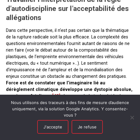
d’autodiscipline sur l’acceptabilité des
allégations
Dans cette perspective, il n’est pas certain que la thématique
de la rupture radicale soit la plus efficace. La complexité des
questions environnementales fournit autant de raisons de ne
rien faire (voir le débat autour de la compostabilité des
plastiques, de l’empreinte environnementale des véhicules
électriques, du « tout numérique »…). Le sentiment
d’impuissance né de l’ampleur et de la mondialisation des
enjeux constitue un obstacle au changement des pratiques.
Force est de constater que l’imaginaire lié au
dérèglement climatique développe une dystopie absolue,
propice au fatalisme
[40]
. Le second obstacle réside dans
l’insuffisance des informations mises à disposition sur les
Nous utilisons des traceurs à des fins de mesure d’audience
uniquement, via la solution Google Analytics. Y consentez-
produits et services, et qui seraient susceptibles, à qualité
vous ?
égale, de guider – pour ceux qui le souhaitent – le choix d’une
consommation responsable. De ce point de vue, les avancées
J'accepte
Je refuse
de l’Union européenne sur la mise en place d’une méthode
harmonisée de calcul de l’empreinte environnementale des