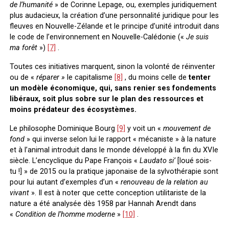
de l’humanité
» de Corinne Lepage, ou, exemples juridiquement
plus audacieux, la création d’une personnalité juridique pour les
fleuves en Nouvelle-Zélande et le principe d’unité introduit dans
le code de l’environnement en Nouvelle-Calédonie («
Je suis
ma forêt
»)
[7]
.
Toutes ces initiatives marquent, sinon la volonté de réinventer
ou de «
réparer »
le capitalisme
[8]
, du moins celle de
tenter
un modèle économique, qui, sans renier ses fondements
libéraux, soit
plus sobre sur le plan des ressources et
moins prédateur des écosystèmes.
Le philosophe Dominique Bourg
[9]
y voit un «
mouvement de
fond
» qui inverse selon lui le rapport « mécaniste » à la nature
et à l’animal introduit dans le monde développé à la fin du XVIe
siècle. L’encyclique du Pape François «
Laudato si’
[loué sois-
tu !] » de 2015 ou la pratique japonaise de la sylvothérapie sont
pour lui autant d’exemples d’un «
renouveau de la relation au
vivant
». Il est à noter que cette conception utilitariste de la
nature a été analysée dès 1958 par Hannah Arendt dans
«
Condition de l’homme moderne
»
[10]
.