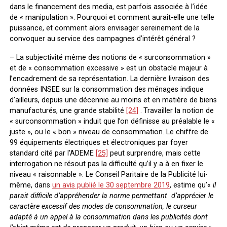
dans le financement des media, est parfois associée à l’idée
de « manipulation ». Pourquoi et comment aurait-elle une telle
puissance, et comment alors envisager sereinement de la
convoquer au service des campagnes d’intérêt général ?
– La subjectivité même des notions de « surconsommation »
et de « consommation excessive » est un obstacle majeur à
l’encadrement de sa représentation. La dernière livraison des
données INSEE sur la consommation des ménages indique
d’ailleurs, depuis une décennie au moins et en matière de biens
manufacturés, une grande stabilité
[24]
.
Travailler la notion de
« surconsommation » induit que l’on définisse au préalable le «
juste », ou le « bon » niveau de consommation. Le chiffre de
99 équipements électriques et électroniques par foyer
standard cité par l’ADEME
[25]
peut surprendre, mais cette
interrogation ne résout pas la difficulté qu’il y a à en fixer le
niveau « raisonnable ». Le Conseil Paritaire de la Publicité lui-
même, dans
un avis publié le 30 septembre 2019
, estime qu’«
il
parait difficile d’appréhender la norme permettant d’apprécier le
caractère excessif des modes de consommation, le curseur
adapté à un appel à la consommation dans les publicités dont