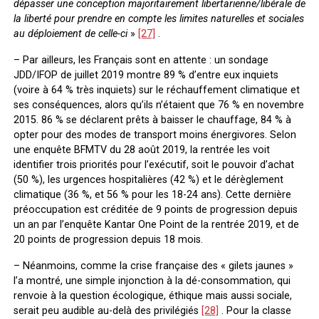
dépasser une conception majoritairement libertarienne/libérale de
la liberté pour prendre en compte les limites naturelles et sociales
au déploiement de celle-ci
»
[27]
.
– Par ailleurs, les Français sont en attente : un sondage
JDD/IFOP de juillet 2019 montre 89 % d’entre eux inquiets
(voire à 64 % très inquiets) sur le réchauffement climatique et
ses conséquences, alors qu’ils n’étaient que 76 % en novembre
2015. 86 % se déclarent prêts à baisser le chauffage, 84 % à
opter pour des modes de transport moins énergivores. Selon
une enquête BFMTV du 28 août 2019, la rentrée les voit
identifier trois priorités pour l’exécutif, soit le pouvoir d’achat
(50 %), les urgences hospitalières (42 %) et le dérèglement
climatique (36 %, et 56 % pour les 18-24 ans). Cette dernière
préoccupation est créditée de 9 points de progression depuis
un an par l’enquête Kantar One Point de la rentrée 2019, et de
20 points de progression depuis 18 mois.
– Néanmoins, comme la crise française des « gilets jaunes »
l’a montré, une simple injonction à la dé-consommation, qui
renvoie à la question écologique, éthique mais aussi sociale,
serait peu audible au-delà des privilégiés
[28]
. Pour la classe