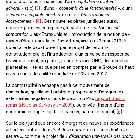
conceptuelle comme celles d’un «
capitalisme d’intérêt
général
» (sic)
[3]
, d’une «
économie de la fonctionnalité
», d’une
«
finance à impacts positifs
» ou de «
l’innovation en
écosystèmes
»
[4]
. Des nouvelles pistes juridiques aussi,
comme, pour les entreprises, le statut de «
public benefit
corporation
» aux Etats-Unis et l’introduction de la notion de «
raison d’être
» dans la loi Pacte française du 22 mai 2019
[5]
,
ou encore le débat ouvert par le projet de réforme
constitutionnelle, et l’introduction d’un principe de respect de
l’environnement, ou plutôt, pour certaines ONG, des « limites
planétaires » telles que prises en compte par le Groupe de haut
niveau sur la durabilité mondiale de l’ONU en 2012.
La comptabilité n’échappe pas à ce mouvement de
réinvention, qu’elle soit publique (proposition d’intégrer les
externalités négatives dans le calcul du PIB,
rapport Stiglitz
remis à Nicolas Sarkozy en 2009
), ou privée (théorie d’une
économie en triple capital : financier, naturel et social)
[6]
.
Sur le plan juridique encore émergent de nouvelles expériences
articulées autour du «
droit
de
la nature
» ou d’un «
droit
à
la
nature
», comme le projet de «
déclaration universelle des droits