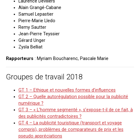
Laurence Devillers
Alain Grangé-Cabane
Samuel Lepastier
Pierre-Marie Lledo
Remy Sautter
Jean-Pierre Teyssier
Gérard Unger
Zysla Belliat
Rapporteurs
: Myriam Boucharenc, Pascale Marie
Groupes de travail 2018
GT 1 – Ethique et nouvelles formes d’influences
GT 2 – Quelle autorégulation possible pour la publicité
numérique ?
GT 3 – « L’homme segmenté », s’expose-t-il de ce fait, à
des publicités contradictoires ?
GT 4 – La publicité touristique (transport et voyage
compris), problèmes de comparateurs de prix et les
pseudo appréciations