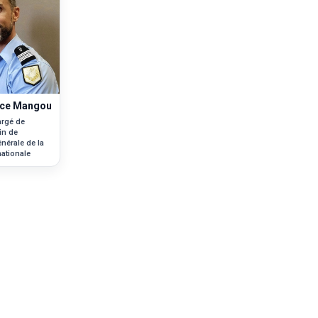
ice Mangou
argé de
in de
énérale de la
ationale