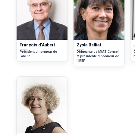
François d’Aubert
Zysla Belliat
Président d'honneur de
Dirigeante de MMZ Conseil
C
l'ARPP
et présidente d’honneur de
l’IREP