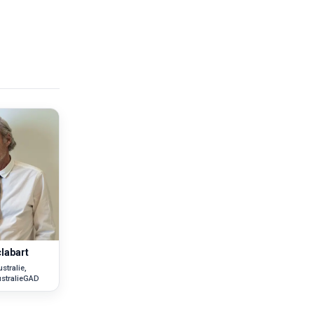
clabart
stralie,
stralieGAD