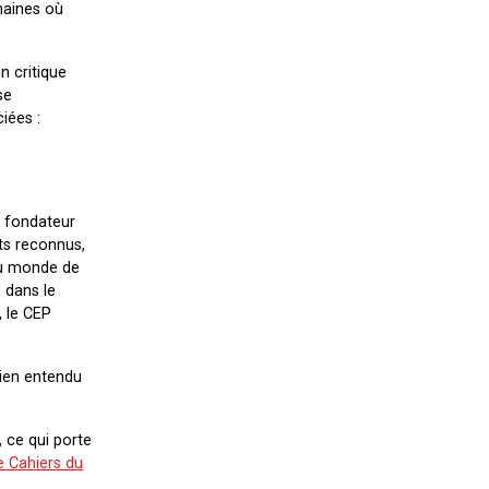
maines où
on critique
se
iées :
, fondateur
ts reconnus,
 du monde de
, dans le
, le CEP
bien entendu
, ce qui porte
e Cahiers du