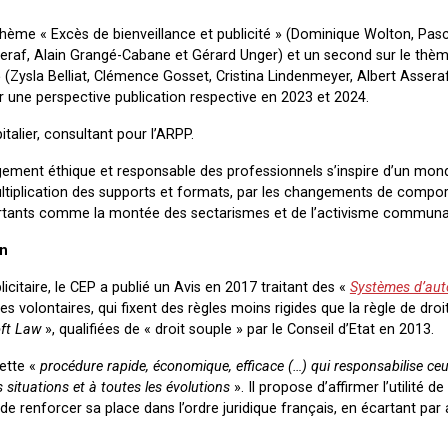
 thème « Excès de bienveillance et publicité » (Dominique Wolton, Pasc
sseraf, Alain Grangé-Cabane et Gérard Unger) et un second sur le thè
ve » (Zysla Belliat, Clémence Gosset, Cristina Lindenmeyer, Albert Assera
r une perspective publication respective en 2023 et 2024.
talier, consultant pour l’ARPP.
ement éthique et responsable des professionnels s’inspire d’un mon
ltiplication des supports et formats, par les changements de compo
tants comme la montée des sectarismes et de l’activisme communau
on
licitaire, le CEP a publié un Avis en 2017 traitant des «
Systèmes d’aut
s volontaires, qui fixent des règles moins rigides que la règle de droi
ft Law
», qualifiées de « droit souple » par le Conseil d’Etat en 2013.
cette «
procédure rapide, économique, efficace (…) qui responsabilise ceu
 situations et à toutes les évolutions
». Il propose d’affirmer l’utilité de
t de renforcer sa place dans l’ordre juridique français, en écartant par