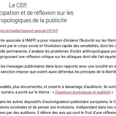
Le CEP,
cipation et de réflexion sur les
opologiques de la publicité
org/actualite/rapport-annuel-2019/
)
nte associée à l’ARPP, a pour mission d’éclairer l’Autorité sur les thè
s par le corps social et l’évolution rapide des sensibilités, dont les 
eille permanente, il analyse les problèmes d’ordre anthropologique po
proposant une réflexion critique sur les attaques dont elle fait injuste
 et les messages publicitaires dans leurs rapports avec une société e
anction impose que soient aussi défendus les principes de la liberté
ravaillés, plus documentés, et ouverts à davantage d’auditions. Ils so
r numéro a porté sur le thème : «
Questions écologiques et publicité
».
ans les autres dispositifs d’autorégulation publicitaire européens, le
ations sociétales et de penser ses évolutions. Indépendant dans ses ré
s par des auditions. Il délivre des avis qui sont le fruit d’une réflexio