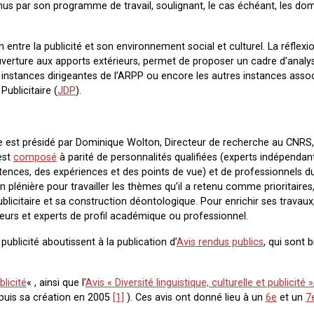
enus par son programme de travail, soulignant, le cas échéant, les do
tion entre la publicité et son environnement social et culturel. La réflexi
verture aux apports extérieurs, permet de proposer un cadre d’analy
s instances dirigeantes de l’ARPP ou encore les autres instances assoc
Publicitaire (
JDP
).
aire est présidé par Dominique Wolton, Directeur de recherche au CNRS
est
composé
à parité de personnalités qualifiées (experts indépendan
pétences, des expériences et des points de vue) et de professionnels
 plénière pour travailler les thèmes qu’il a retenu comme prioritaires
icitaire et sa construction déontologique. Pour enrichir ses travaux
teurs et experts de profil académique ou professionnel.
ublicité aboutissent à la publication d’
Avis rendus publics
, qui sont 
licité
« , ainsi que l’
Avis « Diversité linguistique, culturelle et publicité »
epuis sa création en 2005
[1]
). Ces avis ont donné lieu à un
6e
et un
7