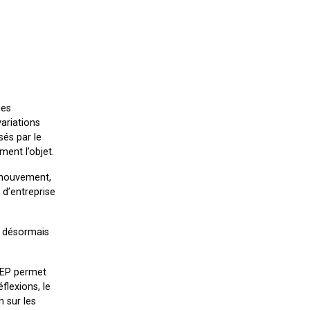
mes
variations
sés par le
ment l’objet.
n mouvement,
 d’entreprise
nt désormais
 CEP permet
flexions, le
n sur les