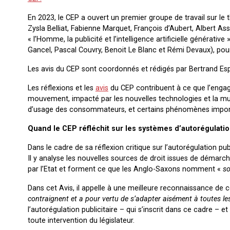
En 2023, le CEP a ouvert un premier groupe de travail sur le
Zysla Belliat, Fabienne Marquet, François d’Aubert, Albert A
« l’Homme, la publicité et l’intelligence artificielle générati
Gancel, Pascal Couvry, Benoit Le Blanc et Rémi Devaux), pou
Les avis du CEP sont coordonnés et rédigés par Bertrand Espi
Les réflexions et les
avis
du CEP contribuent à ce que l’engag
mouvement, impacté par les nouvelles technologies et la mu
d’usage des consommateurs, et certains phénomènes impor
Quand le CEP réfléchit sur les systèmes d’autorégulati
Dans le cadre de sa réflexion critique sur l’autorégulation pub
Il y analyse les nouvelles sources de droit issues de démarche
par l’Etat et forment ce que les Anglo-Saxons nomment «
so
Dans cet Avis, il appelle à une meilleure reconnaissance de 
contraignent et a pour vertu de s’adapter aisément à toutes les
l’autorégulation publicitaire – qui s’inscrit dans ce cadre – e
toute intervention du législateur.