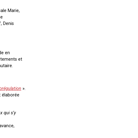
ale Marie,
me
f, Denis
de en
rtements et
taire.
orégulation
».
t élaborée
x qui s’y
 avance,