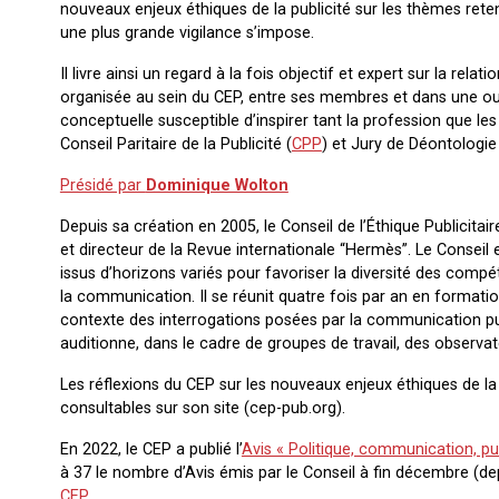
nouveaux enjeux éthiques de la publicité sur les thèmes ret
une plus grande vigilance s’impose.
Il livre ainsi un regard à la fois objectif et expert sur la rela
organisée au sein du CEP, entre ses membres et dans une ou
conceptuelle susceptible d’inspirer tant la profession que le
Conseil Paritaire de la Publicité (
CPP
) et Jury de Déontologie 
Présidé par
Dominique Wolton
Depuis sa création en 2005, le Conseil de l’Éthique Publicit
et directeur de la Revue internationale “Hermès”. Le Conseil 
issus d’horizons variés pour favoriser la diversité des com
la communication. Il se réunit quatre fois par an en formation
contexte des interrogations posées par la communication publ
auditionne, dans le cadre de groupes de travail, des observa
Les réflexions du CEP sur les nouveaux enjeux éthiques de la p
consultables sur son site (cep-pub.org).
En 2022, le CEP a publié l’
Avis « Politique, communication, pub
à 37 le nombre d’Avis émis par le Conseil à fin décembre (d
CEP.