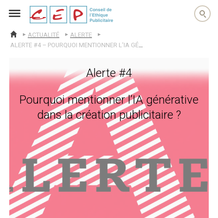
cep
ACTUALITÉ
ALERTE
ACCUEIL
ALERTE #4 – POURQUOI MENTIONNER L’IA GÉNÉRATIVE DANS LA CRÉATION PUBLICITAIRE ?
Alerte #4
Pourquoi mentionner l’IA générative
dans la création publicitaire ?