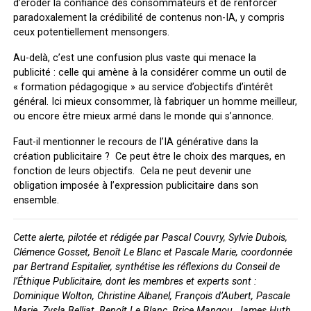
d’éroder la confiance des consommateurs et de renforcer
paradoxalement la crédibilité de contenus non-IA, y compris
ceux potentiellement mensongers.
Au-delà, c’est une confusion plus vaste qui menace la
publicité : celle qui amène à la considérer comme un outil de
« formation pédagogique » au service d’objectifs d’intérêt
général. Ici mieux consommer, là fabriquer un homme meilleur,
ou encore être mieux armé dans le monde qui s’annonce.
Faut-il mentionner le recours de l’IA générative dans la
création publicitaire ? Ce peut être le choix des marques, en
fonction de leurs objectifs. Cela ne peut devenir une
obligation imposée à l’expression publicitaire dans son
ensemble.
Cette alerte, pilotée et rédigée par Pascal Couvry, Sylvie Dubois,
Clémence Gosset,
Benoît Le Blanc
et Pascale Marie, coordonnée
par Bertrand Espitalier, synthétise les réflexions du Conseil de
l’Éthique Publicitaire, dont les membres et experts sont :
Dominique Wolton, Christine Albanel, François d’Aubert, Pascale
Marie, Zysla Belliat, Benoît Le Blanc, Brice Mangou, James Huth,