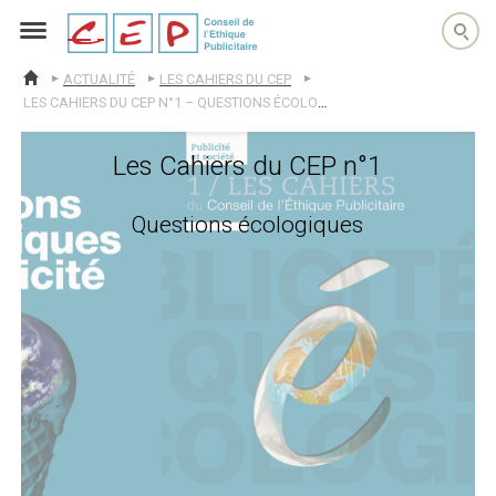
cep
ACTUALITÉ
LES CAHIERS DU CEP
ACCUEIL
LES CAHIERS DU CEP N°1 – QUESTIONS ÉCOLOGIQUES
Les Cahiers du CEP n°1
Questions écologiques