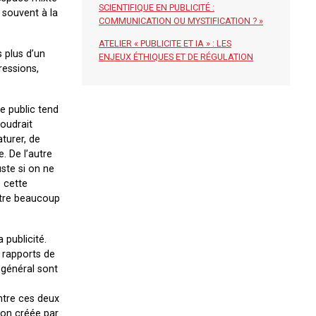
SCIENTIFIQUE EN PUBLICITÉ :
s souvent à la
COMMUNICATION OU MYSTIFICATION ? »
ATELIER « PUBLICITE ET IA » : LES
s plus d’un
ENJEUX ÉTHIQUES ET DE RÉGULATION
ressions,
e public tend
voudrait
turer, de
. De l’autre
uste si on ne
e cette
être beaucoup
 publicité.
e rapports de
t général sont
entre ces deux
ion créée par