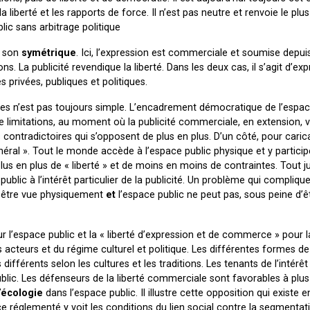
la liberté et les rapports de force. Il n’est pas neutre et renvoie le plu
blic sans arbitrage politique
u son
symétrique
. Ici, l’expression est commerciale et soumise depui
s. La publicité revendique la liberté. Dans les deux cas, il s’agit d’exp
privées, publiques et politiques.
es n’est pas toujours simple. L’encadrement démocratique de l’espac
de limitations, au moment où la publicité commerciale, en extension, 
ontradictoires qui s’opposent de plus en plus. D’un côté, pour carica
néral ». Tout le monde accède à l’espace public physique et y participe
plus en plus de « liberté » et de moins en moins de contraintes. Tout j
public à l’intérêt particulier de la publicité. Un problème qui compliqu
ir être vue physiquement
et
l’espace public ne peut pas, sous peine d’
r l’espace public et la « liberté d’expression et de commerce » pour la
 acteurs et du régime culturel et politique. Les différentes formes d
ifférents selon les cultures et les traditions. Les tenants de l’intérê
blic. Les défenseurs de la liberté commerciale sont favorables à plus
l’écologie
dans l’espace public. Il illustre cette opposition qui existe 
 réglementé y voit les conditions du lien social contre la segmentat