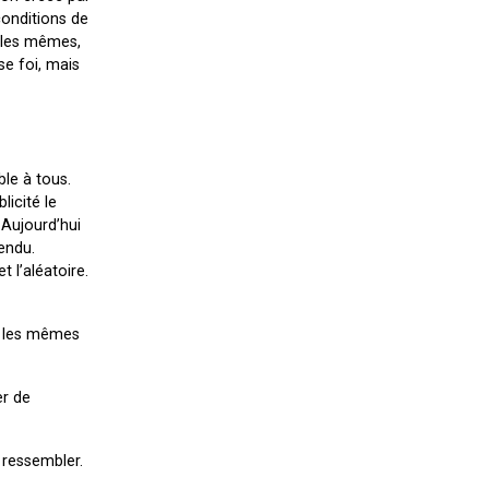
conditions de
s les mêmes,
se foi, mais
ble à tous.
licité le
 Aujourd’hui
tendu.
t l’aléatoire.
as les mêmes
er de
 ressembler.