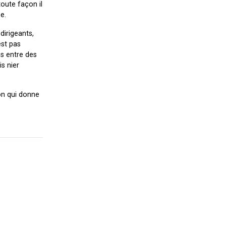
toute façon il
e.
dirigeants,
est pas
ns entre des
is nier
on qui donne