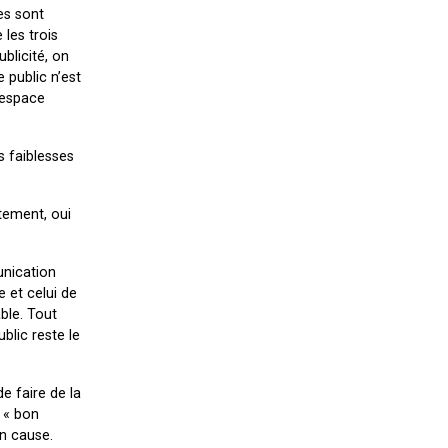
es sont
 les trois
blicité, on
 public n’est
l’espace
s faiblesses
ntement, oui
unication
e et celui de
ble. Tout
blic reste le
de faire de la
e « bon
en cause.