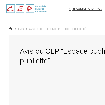
cep
QUI SOMMES-NOUS ?
AVIS
AVIS DU CEP “ESPACE PUBLIC ET PUBLICITÉ”
ACCUEIL
Avis du CEP “Espace publi
publicité”