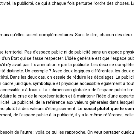
ivité, la publicité, ce qui à chaque fois perturbe l’ordre des choses. La
s, mais qu’elles soient complémentaires. Sans le dire, chacun des deux
 territorial. Pas d’espace public ni de publicité sans un espace physi
ce d’un État qui se fasse respecter. L’idée générale est que l’espace pu
’il n’y avait pas l’ « animation » par la publicité. Les deux se complète
é distincte. Un exemple ? Avec deux logiques différentes, les deux 
société. Dans les deux cas, on essaie de réduire les décalages. La publici
n cadre juridique, symbolique et physique accessible également à tou
 accessible « à tous ». La « dimension globale » de l’espace public tire 
réduire la crise de la représentation et à maintenir l’idée d’une appar
icité. La publicité, de la référence aux valeurs générales dans lesque
onc plutôt à des valeurs d’élargissement.
Le social plutôt que le co
ment, de l’espace public à la publicité, il y a la même référence, cell
besoin de l’autre : voilà ce qui les rapproche. On veut partager quel