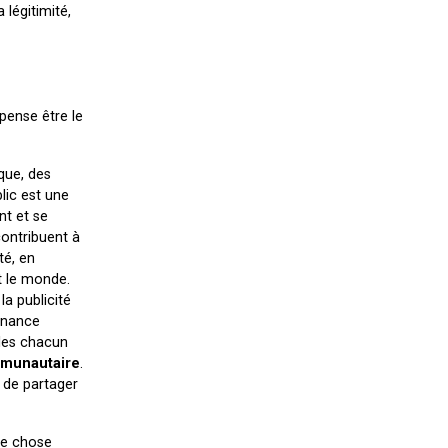
 légitimité,
 pense être le
que, des
blic est une
nt et se
contribuent à
té, en
t le monde.
la publicité
tenance
lles chacun
mmunautaire
.
e de partager
que chose