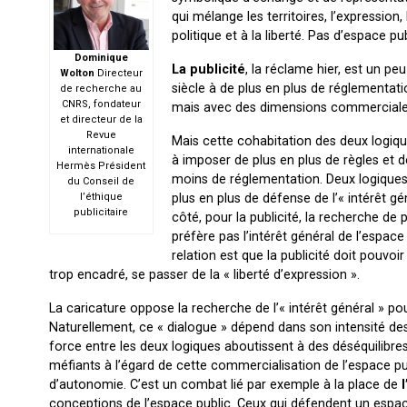
qui mélange les territoires, l’expression, 
politique et à la liberté. Pas d’espace pu
Dominique
La publicité
, la réclame hier, est un pe
Wolton
Directeur
siècle à de plus en plus de réglementation
de recherche au
CNRS, fondateur
mais avec des dimensions commerciales 
et directeur de la
Revue
Mais cette cohabitation des deux logiqu
internationale
à imposer de plus en plus de règles et 
Hermès Président
moins de réglementation. Deux logiques c
du Conseil de
plus en plus de défense de l’« intérêt gé
l’éthique
publicitaire
côté, pour la publicité, la recherche de 
préfère pas l’intérêt général de l’espace 
relation est que la publicité doit pouvo
trop encadré, se passer de la « liberté d’expression ».
La caricature oppose la recherche de l’« intérêt général » pou
Naturellement, ce « dialogue » dépend dans son intensité des
force entre les deux logiques aboutissent à des déséquilibres d
méfiants à l’égard de cette commercialisation de l’espace pu
d’autonomie. C’est un combat lié par exemple à la place de
conceptions de l’espace public. Ceux qui défendent un espace