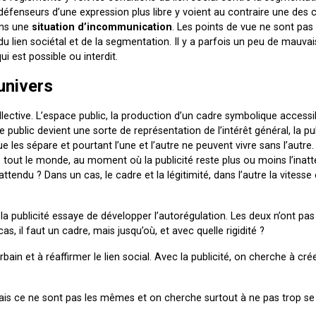
s défenseurs d’une expression plus libre y voient au contraire une des 
dans une
situation d’incommunication
. Les points de vue ne sont pa
 lien sociétal et de la segmentation. Il y a parfois un peu de mauvai
i est possible ou interdit.
 univers
llective. L’espace public, la production d’un cadre symbolique accessi
e public devient une sorte de représentation de l’intérêt général, la pub
e les sépare et pourtant l’une et l’autre ne peuvent vivre sans l’autre.
ne tout le monde, au moment où la publicité reste plus ou moins l’inat
nattendu ? Dans un cas, le cadre et la légitimité, dans l’autre la vitesse e
 la publicité essaye de développer l’autorégulation. Les deux n’ont p
as, il faut un cadre, mais jusqu’où, et avec quelle rigidité ?
in et à réaffirmer le lien social. Avec la publicité, on cherche à cré
 mais ce ne sont pas les mêmes et on cherche surtout à ne pas trop se