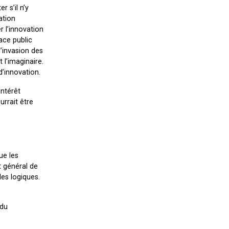
r s’il n’y
ation
r l’innovation
ace public
’invasion des
t l’imaginaire.
d’innovation.
intérêt
urrait être
ue les
t général de
les logiques.
 du