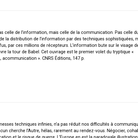
pas celle de l’information, mais celle de la communication. Pas celle
e de la distribution de l’information par des techniques sophistiquées, 
us, par ces millions de récepteurs. L’information bute sur le visage de
uvre la tour de Babel. Cet ouvrage est le premier volet du tryptique «
, acommunication ».
CNRS Éditions, 147 p.
esses techniques infinies, n’a pas réduit nos difficultés à communiqu
hacun cherche l’Autre, hélas, rarement au rendez-vous. Négocier, cohab
tion et le risque de guerre. L’Europe en est la paradoxale illustration