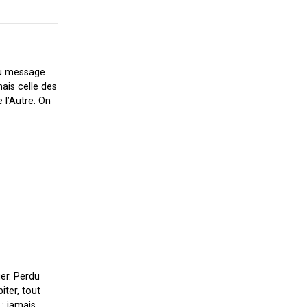
 du message
mais celle des
 l’Autre. On
er. Perdu
iter, tout
 : jamais