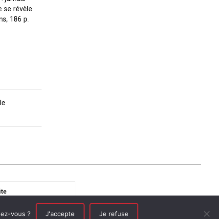
e se révèle
s, 186 p.
le
ite
on d’accessibilité
tez-vous ?
J'accepte
Je refuse