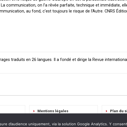
La communication, on l’a rêvée parfaite, technique et immédiate, ell
ommunication, au fond, c’est toujours le risque de l’Autre.
CNRS Édition
rages traduits en 26 langues. Il a fondé et dirige la Revue internationa
Mentions légales
Plan du s
Règlement Intérieur
Déclarati
sure d’audience uniquement, via la solution Google Analytics. Y consen