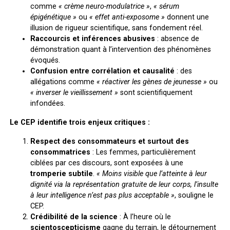
comme
« crème neuro-modulatrice »
,
« sérum
épigénétique »
ou
« effet anti-exposome »
donnent une
illusion de rigueur scientifique, sans fondement réel.
Raccourcis et inférences abusives
: absence de
démonstration quant à l’intervention des phénomènes
évoqués.
Confusion entre corrélation et causalité
: des
allégations comme
« réactiver les gènes de jeunesse »
ou
« inverser le vieillissement »
sont scientifiquement
infondées.
Le CEP identifie trois enjeux critiques :
Respect des consommateurs
et surtout des
consommatrices
: Les femmes, particulièrement
ciblées par ces discours, sont exposées à une
tromperie subtile
.
« Moins visible que l’atteinte à leur
dignité via la représentation gratuite de leur corps, l’insulte
à leur intelligence n’est pas plus acceptable »
, souligne le
CEP.
Crédibilité de la science
: À l’heure où le
scientoscepticisme
gagne du terrain, le détournement