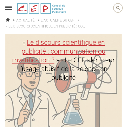
cep
ACTUALITÉ
L'ACTUALITÉ DU CEP
ACCUEIL
« LE DISCOURS SCIENTIFIQUE EN PUBLICITÉ : COMMUNICATION OU MYSTIFICATION ? » – LE CEP ALERTE SUR L’USAGE ABUSIF DE LA SCIENCE EN PUBLICITÉ
«
Le discours scientifique en
publicité : communication ou
mystification ?
» - Le CEP alerte sur
l’usage abusif de la science en
publicité