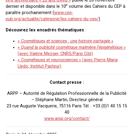
livre anniversaire « 20 ans d’Avis »
publié le 26 novembre
e
dernier et disponible dans le 10
volume des Cahiers du CEP à
paraître prochainement (
www.cep-
pub.org/actualite/categorie/les-cahiers-du-cep/
)
Découvrez les encadrés thématiques
:
« Cosmétiques et sciences : une histoire partagée »
« Quand la publicité cosmétique malmène l’épigénétique »
(avec Valérie Mezger, CNRS/Paris Cité)
« Cosmétiques et neurosciences »
(avec Pierre-Marie
Lledo, Institut Pasteur)
Contact presse :
ARPP – Autorité de Régulation Professionnelle de la Publicité
– Stéphane Martin, Directeur général
23 rue Auguste Vacquerie, 75116 Paris Tél. : +33 (0)1 40 15 15
40
www.arpp.org/contact/