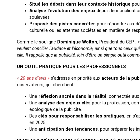
Situé les débats dans leur contexte historique
pour
Analysé l’évolution des enjeux
depuis leur publicatio
soulevées.
Proposé des pistes concrètes
pour répondre aux déf
culturelle ou les attentes sociétales en matière de resp
Comme le souligne
Dominique Wolton
, Président du CEP :
«
veulent concilier l’audace et l’économie, ainsi que tous ceux qui
elle. Il rappelle que la publicité, loin d’être un simple outil co
UN OUTIL PRATIQUE POUR LES PROFESSIONNELS
« 20 ans d’avis »
s’adresse en priorité aux
acteurs de la publ
observateurs, qui cherchent :
Une
réflexion ancrée dans la réalité
, connectée aux 
Une
analyse des enjeux clés
pour la profession, comm
écologique de la publicité.
Des
clés pour responsabiliser les pratiques
, en s’a
en 2025.
Une
anticipation des tendances
, pour préparer les i