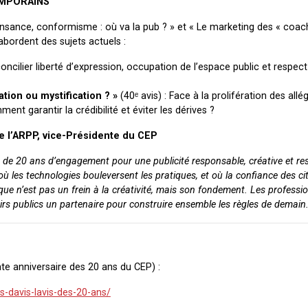
EMPORAINS
sance, conformisme : où va la pub ? » et « Le marketing des « coachs 
 abordent des sujets actuels :
ncilier liberté d’expression, occupation de l’espace public et respec
tion ou mystification ? »
(40ᵉ avis) : Face à la prolifération des allé
nt garantir la crédibilité et éviter les dérives ?
e l’ARPP, vice-Présidente du CEP
nage de 20 ans d’engagement pour une publicité responsable, créative et r
 où les technologies bouleversent les pratiques, et où la confiance des c
hique n’est pas un frein à la créativité, mais son fondement. Les professi
oirs publics un partenaire pour construire ensemble les règles de demain.
te anniversaire des 20 ans du CEP) :
-davis-lavis-des-20-ans/