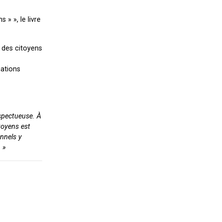
» », le livre
t des citoyens
gations
espectueuse. À
itoyens est
onnels y
 »