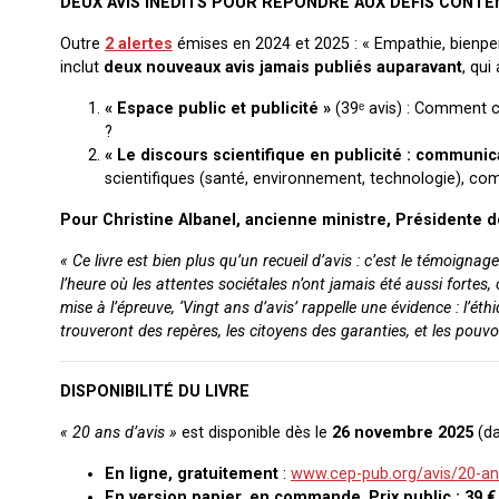
DEUX AVIS INÉDITS POUR RÉPONDRE AUX DÉFIS CONT
Outre
2 alertes
émises en 2024 et 2025 : « Empathie, bienpen
inclut
deux nouveaux avis jamais publiés auparavant
, qui
« Espace public et publicité »
(39ᵉ avis) : Comment co
?
« Le discours scientifique en publicité : communica
scientifiques (santé, environnement, technologie), comme
Pour Christine Albanel, ancienne ministre, Présidente d
« Ce livre est bien plus qu’un recueil d’avis : c’est le témoig
l’heure où les attentes sociétales n’ont jamais été aussi fortes,
mise à l’épreuve, ‘Vingt ans d’avis’ rappelle une évidence : l’ét
trouveront des repères, les citoyens des garanties, et les pouv
DISPONIBILITÉ DU LIVRE
« 20 ans d’avis »
est disponible dès le
26 novembre 2025
(da
En ligne, gratuitement
:
www.cep-pub.org/avis/20-ans
En version papier, en commande
.
Prix public : 39 €