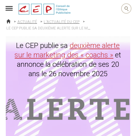
cep
ACTUALITÉ
L'ACTUALITÉ DU CEP
ACCUEIL
LE CEP PUBLIE SA DEUXIÈME ALERTE SUR LE MARKETING DES « COACHS » ET ANNONCE LA CÉLÉBRATION DE SES 20 ANS LE 26 NOVEMBRE 2025
Le CEP publie sa
deuxième alerte
sur le marketing des « coachs »
et
annonce la célébration de ses 20
ans le 26 novembre 2025