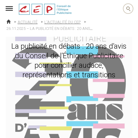
cep
ACTUALITÉ
L'ACTUALITÉ DU CEP
ACCUEIL
26.11.2025 – LA PUBLICITÉ EN DÉBATS : 20 ANS D’AVIS DU CONSEIL DE L’ÉTHIQUE PUBLICITAIRE POUR CONCILIER AUDACE, REPRÉSENTATIONS ET TRANSITIONS
La publicité en débats : 20 ans d’avis
du Conseil de l’Éthique Publicitaire
pour concilier audace,
représentations et transitions