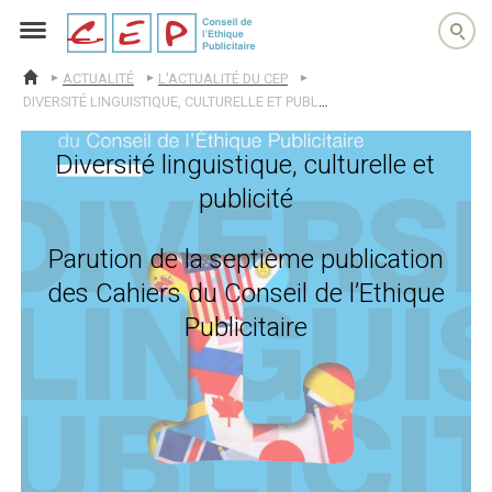
cep
ACTUALITÉ
L'ACTUALITÉ DU CEP
ACCUEIL
DIVERSITÉ LINGUISTIQUE, CULTURELLE ET PUBLICITÉ : PARUTION DE LA SEPTIÈME PUBLICATION DES CAHIERS DU CONSEIL DE L’ETHIQUE PUBLICITAIRE
Diversité linguistique, culturelle et
publicité
Parution de la septième publication
des Cahiers du Conseil de l’Ethique
Publicitaire