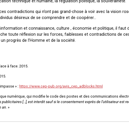
tion technique et humaine, la régulation politique, la souveraineté.
 ces contradictions qui n’ont pas grand-chose à voir avec la vision ro
individus désireux de se comprendre et de coopérer…
information et connaissance, culture , économie et politique, il faut d
che toute réflexion sur les forces, faiblesses et contradictions de c
à un progrès de l’Homme et de la société.
ace à face. 2015.
015.
’impasse » :
https://www.cep-pub.org/avis_cep_adblocks.html
lique numérique, qui modifie le code des postes et des communications élect
publicitaires […], est interdit sauf si le consentement exprès de l’utilisateur est re
n an.
»