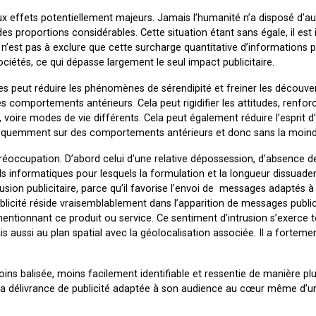
x effets potentiellement majeurs. Jamais l’humanité n’a disposé d’au
es proportions considérables. Cette situation étant sans égale, il est
l n’est pas à exclure que cette surcharge quantitative d’informations 
ciétés, ce qui dépasse largement le seul impact publicitaire.
s peut réduire les phénomènes de sérendipité et freiner les découver
 comportements antérieurs. Cela peut rigidifier les attitudes, renforc
, voire modes de vie différents. Cela peut également réduire l’esprit d
fréquemment sur des comportements antérieurs et donc sans la moindr
occupation. D’abord celui d’une relative dépossession, d’absence d
els informatiques pour lesquels la formulation et la longueur dissuad
rusion publicitaire, parce qu’il favorise l’envoi de messages adaptés à 
blicité réside vraisemblablement dans l’apparition de messages publici
tionnant ce produit ou service. Ce sentiment d’intrusion s’exerce to
 aussi au plan spatial avec la géolocalisation associée. Il a forteme
ins balisée, moins facilement identifiable et ressentie de manière plu
la délivrance de publicité adaptée à son audience au cœur même d’un