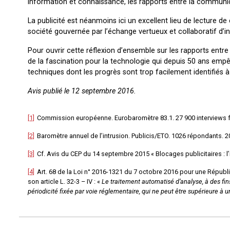
information et connaissance, les rapports entre la communica
La publicité est néanmoins ici un excellent lieu de lecture de
société gouvernée par l’échange vertueux et collaboratif d’
Pour ouvrir cette réflexion d’ensemble sur les rapports entre 
de la fascination pour la technologie qui depuis 50 ans empê
techniques dont les progrès sont trop facilement identifiés 
Avis publié le 12 septembre 2016.
[1]
Commission européenne. Eurobaromètre 83.1. 27 900 interviews f
[2]
Baromètre annuel de l’intrusion. Publicis/ETO. 1026 répondants. 2
[3]
Cf. Avis du CEP du 14 septembre 2015 « Blocages publicitaires : l
[4]
Art. 68 de la Loi n° 2016-1321 du 7 octobre 2016 pour une Répub
son article L. 32-3 – IV : «
Le traitement automatisé d’analyse, à des fins 
périodicité fixée par voie réglementaire, qui ne peut être supérieure à u