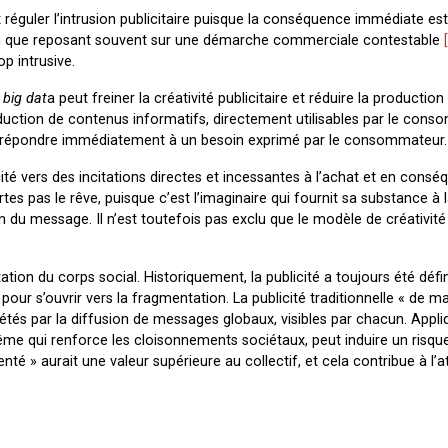
x réguler l’intrusion publicitaire puisque la conséquence immédiate est
ien que reposant souvent sur une démarche commerciale contestable
p intrusive.
e
big dat
a peut freiner la créativité publicitaire et réduire la production
roduction de contenus informatifs, directement utilisables par le cons
 répondre immédiatement à un besoin exprimé par le consommateur.
icité vers des incitations directes et incessantes à l’achat et en cons
es pas le rêve, puisque c’est l’imaginaire qui fournit sa substance à 
n du message. Il n’est toutefois pas exclu que le modèle de créativité 
ation du corps social. Historiquement, la publicité a toujours été dé
pour s’ouvrir vers la fragmentation. La publicité traditionnelle « de m
ciétés par la diffusion de messages globaux, visibles par chacun. Appli
ême qui renforce les cloisonnements sociétaux, peut induire un risqu
té » aurait une valeur supérieure au collectif, et cela contribue à l’