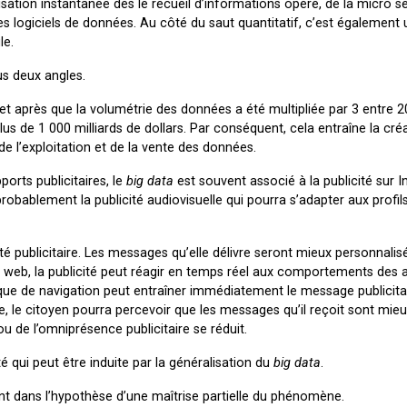
ilisation instantanée dès le recueil d’informations opéré, de la micro
 logiciels de données. Au côté du saut quantitatif, c’est également 
le.
us deux angles.
 et après que la volumétrie des données a été multipliée par 3 entre 
lus de 1 000 milliards de dollars. Par conséquent, cela entraîne la cré
de l’exploitation et de la vente des données.
orts publicitaires, le
big data
est souvent associé à la publicité sur I
obablement la publicité audiovisuelle qui pourra s’adapter aux profil
é publicitaire. Les messages qu’elle délivre seront mieux personnalis
r le web, la publicité peut réagir en temps réel aux comportements des 
que de navigation peut entraîner immédiatement le message publicita
ge, le citoyen pourra percevoir que les messages qu’il reçoit sont mie
u de l’omniprésence publicitaire se réduit.
té qui peut être induite par la généralisation du
big data
.
nt dans l’hypothèse d’une maîtrise partielle du phénomène.