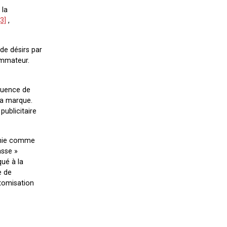
 la
[3]
,
 de désirs par
ommateur.
équence de
la marque.
publicitaire
finie comme
asse »
qué à la
e de
atomisation