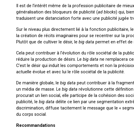
Il est de l’intérêt même de la profession publicitaire de mieu
généralisation des bloqueurs de publicité (
ad blocks
) qui, b
traduisent une distanciation forte avec une publicité jugée tro
Sur le niveau plus directement lié à la fonction publicitaire, l
la création de récits imaginaires pour se recentrer sur la p
Plutôt que de cultiver le désir, le
big data
permet en effet de
Cela peut contribuer à l’évolution du rôle sociétal de la publ
réduire la production de désirs. Le
big data
ne remplacera cert
C’est le désir qui induit les comportements et non la précisio
actuelle évolue et avec lui le rôle sociétal de la publicité.
De manière globale, le
big data
peut contribuer à la fragment
un média de masse. Le
big data
révolutionne cette définition 
procurait un lien social, elle participe de la cohésion des so
publicité, le
big data
délite ce lien par une segmentation extr
discrimination, diffuse tacitement le message que le « segmen
du corps social.
Recommandations