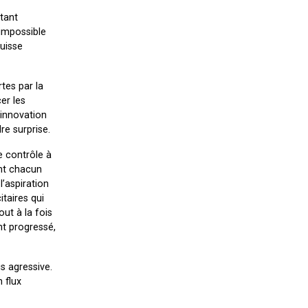
tant
 impossible
puisse
tes par la
er les
’innovation
e surprise.
e contrôle à
ent chacun
l’aspiration
taires qui
ut à la fois
nt progressé,
s agressive.
 flux