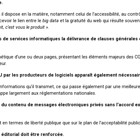
e.
l dispose en la matière, notamment celui de l’accessibilité, au contrô
evoir le lien entre le
big data
et la gratuité du web qui résulte souve
t, c’est vous le produit
».
 de services informatiques la délivrance de clauses générales d
thétique d’une ou deux pages, présentant les éléments majeurs des C
eur.
GU par les producteurs de logiciels apparaît également nécessair
nformations qu’il transmet, ce qui passe également par une meilleur
ppe largement aux réglementations nationales.
ir du contenu de messages électroniques privés sans l’accord e
en termes de liberté publique que sur le plan de l’acceptabilité publici
 éditorial doit être renforcée.