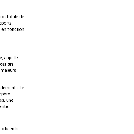
ion totale de
pports,
n en fonction
é, appelle
ication
s majeurs
ondements. Le
opère
es, une
ente.
ports entre