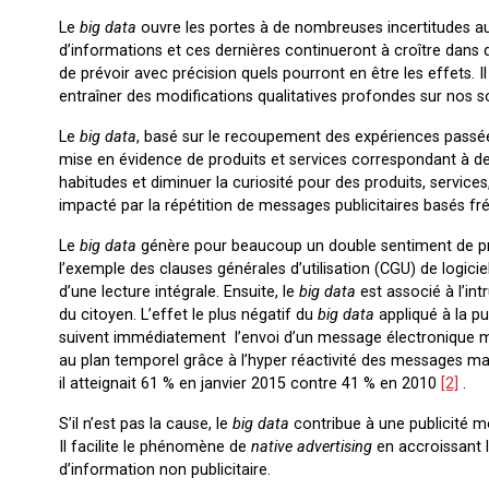
Le
big data
ouvre les portes à de nombreuses incertitudes au
d’informations et ces dernières continueront à croître dans d
de prévoir avec précision quels pourront en être les effets. I
entraîner des modifications qualitatives profondes sur nos so
Le
big data
, basé sur le recoupement des expériences passée
mise en évidence de produits et services correspondant à des
habitudes et diminuer la curiosité pour des produits, services
impacté par la répétition de messages publicitaires basés 
Le
big data
génère pour beaucoup un double sentiment de pré
l’exemple des clauses générales d’utilisation (CGU) de logici
d’une lecture intégrale. Ensuite, le
big data
est associé à l’int
du citoyen. L’effet le plus négatif du
big data
appliqué à la pu
suivent immédiatement l’envoi d’un message électronique men
au plan temporel grâce à l’hyper réactivité des messages mais
il atteignait 61 % en janvier 2015 contre 41 % en 2010
[2]
.
S’il n’est pas la cause, le
big data
contribue à une publicité mo
Il facilite le phénomène de
native advertising
en accroissant 
d’information non publicitaire.