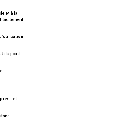
le et à la
nt tacitement
’utilisation
GU du point
e.
e
xpress et
taire.