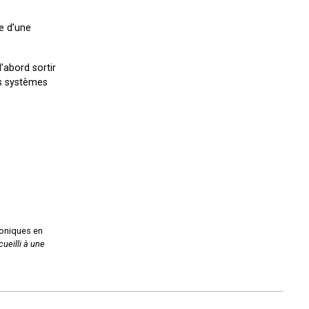
se d’une
’abord sortir
es systèmes
roniques en
cueilli à une